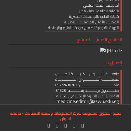
أكاديمية البحث العلمى
النقابة العامة لأطباء مصر
كليات الطـب بالجامعـات المصرية
المجلس الأعلى للجامعـات المصـرية
الهيئة القومية لضمان جودة التعليم والإعتماد
الماسح الضوئي للموقع
إتصــل بنــا
جامعــــة أســــــوان – كليــــــــة الطـــــــب
بمدينـــــــــة أســـــــــــــوان الجـــــــــــديـدة
فاكــــــــــــــــــــــــــــــــــس: 097/2430767
صنــــــــدوق بريـــــــــــد رقــــــــــــم: 81528
التواصــل عبـر البـــريد الإلكتــرونى للكليــة:
medicine.editor@aswu.edu.eg
جميع الحقوق محفوظة لمركز المعلومات وشبكة الاتصالات - جامعة
اسوان