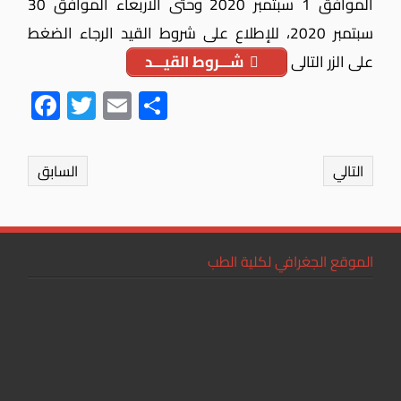
الموافق 1 سبتمبر 2020 وحتى الأربعاء الموافق 30
سبتمبر 2020، للإطلاع على شروط القيد الرجاء الضغط
على الزر التالى
شـــروط القيـــد
Fac
Twit
Ema
Sha
ebo
ter
il
re
ok
التالي
السابق
الموقع الجغرافي لكلية الطب