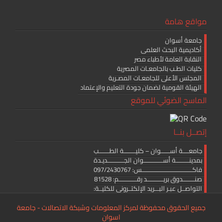
مواقع هامة
جامعة أسوان
أكاديمية البحث العلمى
النقابة العامة لأطباء مصر
كليات الطـب بالجامعـات المصرية
المجلس الأعلى للجامعـات المصـرية
الهيئة القومية لضمان جودة التعليم والإعتماد
الماسح الضوئي للموقع
إتصــل بنــا
جامعــــة أســــــوان – كليــــــــة الطـــــــب
بمدينـــــــــة أســـــــــــــوان الجـــــــــــديـدة
فاكــــــــــــــــــــــــــــــــــس: 097/2430767
صنــــــــدوق بريـــــــــــد رقــــــــــــم: 81528
التواصــل عبـر البـــريد الإلكتــرونى للكليــة:
medicine.editor@aswu.edu.eg
جميع الحقوق محفوظة لمركز المعلومات وشبكة الاتصالات - جامعة
اسوان