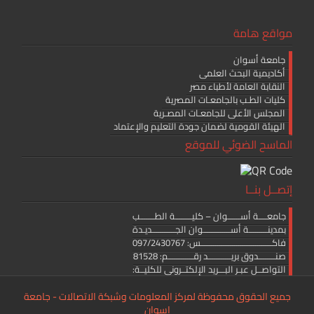
مواقع هامة
جامعة أسوان
أكاديمية البحث العلمى
النقابة العامة لأطباء مصر
كليات الطـب بالجامعـات المصرية
المجلس الأعلى للجامعـات المصـرية
الهيئة القومية لضمان جودة التعليم والإعتماد
الماسح الضوئي للموقع
إتصــل بنــا
جامعــــة أســــــوان – كليــــــــة الطـــــــب
بمدينـــــــــة أســـــــــــــوان الجـــــــــــديـدة
فاكــــــــــــــــــــــــــــــــــس: 097/2430767
صنــــــــدوق بريـــــــــــد رقــــــــــــم: 81528
التواصــل عبـر البـــريد الإلكتــرونى للكليــة:
medicine.editor@aswu.edu.eg
جميع الحقوق محفوظة لمركز المعلومات وشبكة الاتصالات - جامعة
اسوان