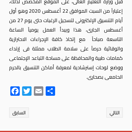
قبل وزارة التعليم العالى، على الموقع المخصص لذلك،
إ
عتباراً من السبت الموافق 22 أغسطس 2020 وهو أول
أيام التنسيق الإلكترونى لتسجيل الرغبات حتى يوم 27 من
أغسطس الجارى، هذا ويبدأ العمل يومياً الساعة
التاسعة صباحاً مع إتخاذ كافة الإجراءات الاحترازية
والوقائية حرصاً على سلامة الطلاب ممثلة فى إرتداء
كمامات طبية والمحافظة على مساحة التباعد الإجتماعى
ووضع لوحات إسترشادية لمعرفة أماكن التنسيق بالحرم
الحامعى بصحارى.
Fac
Twit
Ema
Sha
ebo
ter
il
re
ok
التالي
السابق