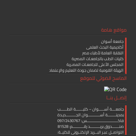
مواقع هامة
جامعة أسوان
أكاديمية البحث العلمى
النقابة العامة لأطباء مصر
كليات الطـب بالجامعـات المصرية
المجلس الأعلى للجامعـات المصـرية
الهيئة القومية لضمان جودة التعليم والإعتماد
الماسح الضوئي للموقع
إتصــل بنــا
جامعــــة أســــــوان – كليــــــــة الطـــــــب
بمدينـــــــــة أســـــــــــــوان الجـــــــــــديـدة
فاكــــــــــــــــــــــــــــــــــس: 097/2430767
صنــــــــدوق بريـــــــــــد رقــــــــــــم: 81528
التواصــل عبـر البـــريد الإلكتــرونى للكليــة: