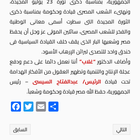
الجمهورية، بمناسبة ذكرى ثورة 23 يوليو المجيدة،
ونهنىء الشعب المصرى قيادة وحكومة بمناسبة ذكرى
الثورة المجيدة التى سطرت أسمى معانى الوطنية
والفخر للشعب المصرى،
سائلين المولى عز وجل أن يحفظ
مصر وشعبها البار الذى يقف خلف القيادة السياسية فى
خندق واحد للتصدى لبراثن الإرهاب الأسود.
وأضاف الدكتور
“غلاب”
أننا نعمل دائما على دعم ودفع
عجلة الإنتاج والتنمية وتطهير العقول من الأفكار الهدامة
تحت قيادة
الرئيس/ عبدالفتاح السيسى
– رئيس
الجمهورية، حفظ الله مصر قيادة وحكومة وشعباً.
Fac
Twit
Ema
Sha
ebo
ter
il
re
ok
التالي
السابق