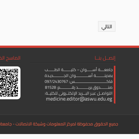
التالي
إتصــل بنــا
الماسح ال
جامعــــة أســــــوان – كليــــــــة الطـــــــب
بمدينـــــــــة أســـــــــــــوان الجـــــــــــديـدة
فاكــــــــــــــــــــــــــــــــــس: 097/2430767
صنــــــــدوق بريـــــــــــد رقــــــــــــم: 81528
التواصــل عبـر البـــريد الإلكتــرونى للكليــة:
medicine.editor@aswu.edu.eg
جميع الحقوق محفوظة لمركز المعلومات وشبكة الاتصالات - جامعة