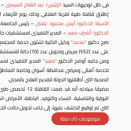
فى ظل توجيهات السيد
الرئيس/ عبد الفتاح السيسى
– ر
إطلاق قافلة طبية لقرية العلاقى وذلك يوم الأربعاء الموافق 15 مارس 2023، من خلال أطباء المستشفى الجامعى وأساتذة كلية الطب جامعة أس
الأستاذ الدكتور/ أيمن محمود عثمان
– رئيس الجامعة،
الدكتور/ أشرف معبد
– المدير التنفيذى لمستشفيات ج
صرح دكتور
“محمد”
وكيل الكلية لشئون خدمة المجتمع 
على عدد (552) مريض وتحويل عدد (70) حالة للمستشفى الجامعى بأسوان، كما تم صرف العلاج بالمجان على المرضى.
ومن جانبه أوضح الدكتور
“معبد”
المدير التنفيذى لم
لخدمة أهالى ومرضى محافظة أسوان وخاصة المناطق البع
الصحية التى أطلقتها الدولة لتقديم العلاج بالمجان.
مضيفًا سيادته أن
البولية والتناسلية، النساء والتوليد، الباطنة، الأمراض
التي تم توقيع الكشف عليها، إلى جانب تحويل حالات الجر
موضوعات ذات صلة