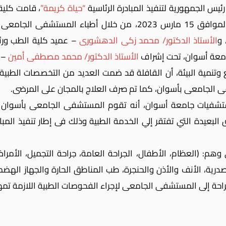
ئيس الجمهورية لتنفيذ المبادرة الرئاسية
“حياة كريمة”
، قامت كلية
وان، ويأتى ذلك برعاية
 و
الأستاذ الدكتور/ محمد زكى الدهشورى
– عميد كلية الطب ور
امعة أسوان، تحت إشراف
الأستاذ الدكتور/ محمد مصطفى أمين
– و
وتنمية البيئة، أن القافلة قد ضمت العديد من التخصصات الطبي
ستشفيات جامعة أسوان، أنه تقوم المستشفى الجامعى بأسوان 
يدة التي تفتقر إلي الخدمة الطبية وذلك فى إطار تنفيذ المباد
ه قد ضمت القافلة 12 تخصص طبى وهم: (العظام، الأطفال، الجراحة العامة، جراحة ال
 الصدرية، الأنف والأذن والحنجرة، طب المناطق الحارة والجهاز اله
احة إلى المستشفى الجامعى لإجراء الفحوصات الطبية اللازمة تمهيدً