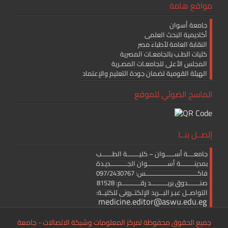
مواقع هامة
جامعة أسوان
أكاديمية البحث العلمى
النقابة العامة لأطباء مصر
كليات الطـب بالجامعـات المصرية
المجلس الأعلى للجامعـات المصـرية
الهيئة القومية لضمان جودة التعليم والإعتماد
الماسح الضوئي للموقع
إتصــل بنــا
جامعــــة أســــــوان – كليــــــــة الطـــــــب
بمدينـــــــــة أســـــــــــــوان الجـــــــــــديـدة
فاكــــــــــــــــــــــــــــــــــس: 097/2430767
صنــــــــدوق بريـــــــــــد رقــــــــــــم: 81528
التواصــل عبـر البـــريد الإلكتــرونى للكليــة:
medicine.editor@aswu.edu.eg
جميع الحقوق محفوظة لمركز المعلومات وشبكة الاتصالات - جامعة