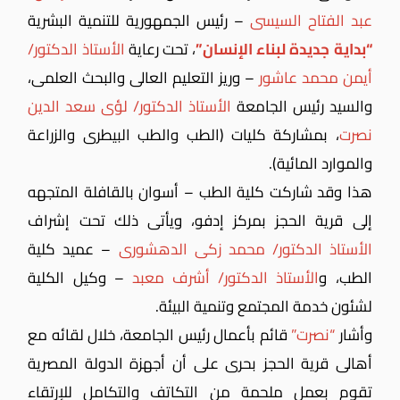
عبد الفتاح السيسى
– رئيس الجمهورية للتنمية البشرية
“بداية جديدة لبناء الإنسان”
، تحت رعاية
الأستاذ الدكتور/
أيمن محمد عاشور
– وريز التعليم العالى والبحث العلمى،
والسيد رئيس الجامعة
الأستاذ الدكتور/ لؤى سعد الدين
نصرت
، بمشاركة كليات (الطب والطب البيطرى والزراعة
والموارد المائية).
هذا وقد شاركت كلية الطب – أسوان بالقافلة المتجهه
إلى قرية الحجز بمركز إدفو، ويأتى ذلك تحت إشراف
الأستاذ الدكتور/ محمد زكى الدهشورى
– عميد كلية
الطب، و
الأستاذ الدكتور/ أشرف معبد
– وكيل الكلية
لشئون خدمة المجتمع وتنمية البيئة.
وأشار
“نصرت”
قائم بأعمال رئيس الجامعة، خلال لقائه مع
أهالى قرية الحجز بحرى على أن أجهزة الدولة المصرية
تقوم بعمل ملحمة من التكاتف والتكامل للإرتقاء