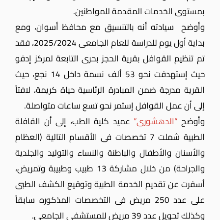
بمستوى الخدمات المقدمة للمواطنين.
وأوضح سيادته أنه بالتنسيق مع محافظ أسوان، ومع
بداية أول يوم للدراسة للعام الجامعى 2025/2024، فقد
تم تنظيم القوافل بقرية الحجز بحرى التابعة لمركز إدفو
حيث إستهدفت نحو 53 ألف نسمة داخل 14 نجع، حيث
القرية مدرجة ضمن المبادرة الرئاسية حياة كريمة، لافتاً
إلى أن عمل القوافل إستمر نحو تسع ساعات متواصلة.
وأوضح
“الدهشورى”
عميد كلية الطب، إلى أن القافلة
الطبية شملت 7 تخصصات فى الأقسام التالية (العظام
والأسنان والأطفال والباطنة والنساء والتوليد والجلدية
والجراحة) من خلال مشاركة 13 طبيب وطبيبة وتمريض،
أسفرت عن تقديم الخدمة الطبية وتوقيع الكشف الطبى
على عدد 250 مريض فى التخصصات المذكوره سابقاً
وكذلك تحويل عدد 39 مريض للمستشفى الجامعى.