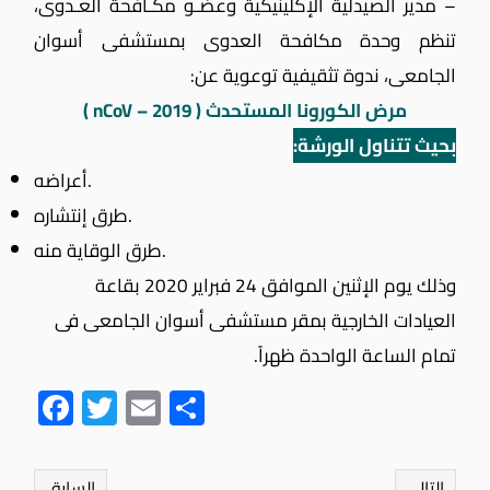
– مدير الصيدلية الإكلينيكية وعضـو مكـافحة العـدوى،
تنظم وحدة مكافحة العدوى بمستشفى أسوان
الجامعى، ندوة تثقيفية توعوية عن:
مرض الكورونا المستحدث ( nCoV – 2019 )
بحيث تتناول الورشة:
أعراضه.
طرق إنتشاره.
طرق الوقاية منه.
وذلك يوم الإثنين الموافق 24 فبراير 2020 بقاعة
العيادات الخارجية بمقر مستشفى أسوان الجامعى فى
تمام الساعة الواحدة ظهراً.
Fac
Twit
Ema
Sha
ebo
ter
il
re
ok
التالي
السابق