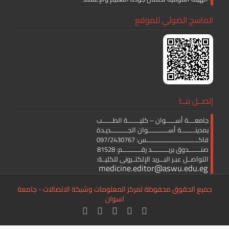
الماسح الضوئي للموقع
إتصــل بنــا
جامعــــة أســــــوان – كليــــــــة الطـــــــب
بمدينـــــــــة أســـــــــــــوان الجـــــــــــديـدة
فاكــــــــــــــــــــــــــــــــــس: 097/2430767
صنــــــــدوق بريـــــــــــد رقــــــــــــم: 81528
التواصــل عبـر البـــريد الإلكتــرونى للكليــة:
medicine.editor@aswu.edu.eg
جميع الحقوق محفوظة لمركز المعلومات وشبكة الاتصالات - جامعة
اسوان