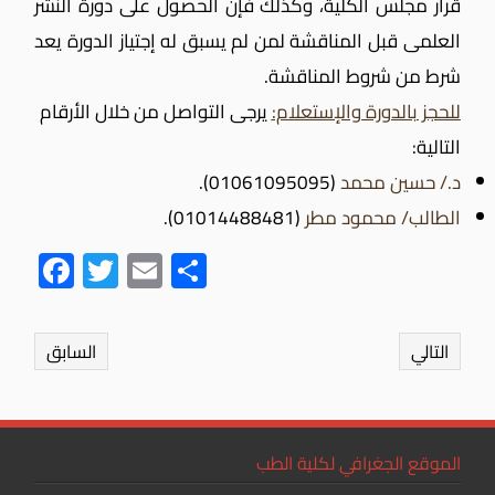
قرار مجلس الكلية، وكذلك فإن الحصول على دورة النشر
العلمى قبل المناقشة لمن لم يسبق له إجتياز الدورة يعد
شرط من شروط المناقشة.
للحجز بالدورة والإستعلام:
يرجى التواصل من خلال الأرقام
التالية:
د./ حسين محمد
(01061095095).
الطالب/ محمود مطر
(01014488481).
Fac
Twit
Ema
Sha
ebo
ter
il
re
ok
التالي
السابق
الموقع الجغرافي لكلية الطب