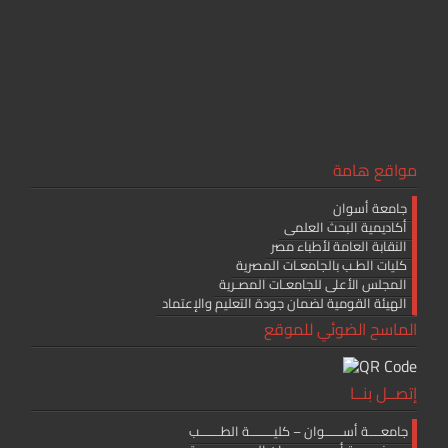
مواقع هامة
جامعة أسوان
أكاديمية البحث العلمى
النقابة العامة لأطباء مصر
كليات الطـب بالجامعـات المصرية
المجلس الأعلى للجامعـات المصـرية
الهيئة القومية لضمان جودة التعليم والإعتماد
الماسح الضوئي للموقع
إتصــل بنــا
جامعــــة أســــــوان – كليــــــــة الطـــــــب