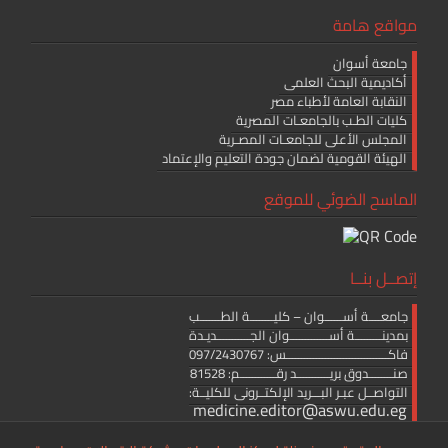
مواقع هامة
جامعة أسوان
أكاديمية البحث العلمى
النقابة العامة لأطباء مصر
كليات الطـب بالجامعـات المصرية
المجلس الأعلى للجامعـات المصـرية
الهيئة القومية لضمان جودة التعليم والإعتماد
الماسح الضوئي للموقع
إتصــل بنــا
جامعــــة أســــــوان – كليــــــــة الطـــــــب
بمدينـــــــــة أســـــــــــــوان الجـــــــــــديـدة
فاكــــــــــــــــــــــــــــــــــس: 097/2430767
صنــــــــدوق بريـــــــــــد رقــــــــــــم: 81528
التواصــل عبـر البـــريد الإلكتــرونى للكليــة:
medicine.editor@aswu.edu.eg