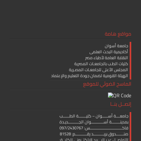
مواقع هامة
جامعة أسوان
أكاديمية البحث العلمى
النقابة العامة لأطباء مصر
كليات الطـب بالجامعـات المصرية
المجلس الأعلى للجامعـات المصـرية
الهيئة القومية لضمان جودة التعليم والإعتماد
الماسح الضوئي للموقع
إتصــل بنــا
جامعــــة أســــــوان – كليــــــــة الطـــــــب
بمدينـــــــــة أســـــــــــــوان الجـــــــــــديـدة
فاكــــــــــــــــــــــــــــــــــس: 097/2430767
صنــــــــدوق بريـــــــــــد رقــــــــــــم: 81528
التواصــل عبـر البـــريد الإلكتــرونى للكليــة: