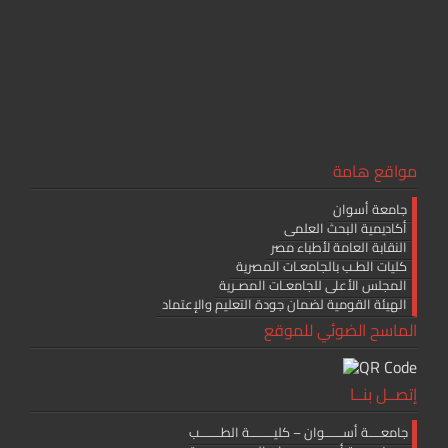
مواقع هامة
جامعة أسوان
أكاديمية البحث العلمى
النقابة العامة لأطباء مصر
كليات الطـب بالجامعـات المصرية
المجلس الأعلى للجامعـات المصـرية
الهيئة القومية لضمان جودة التعليم والإعتماد
الماسح الضوئي للموقع
إتصــل بنــا
جامعــــة أســــــوان – كليــــــــة الطـــــــب