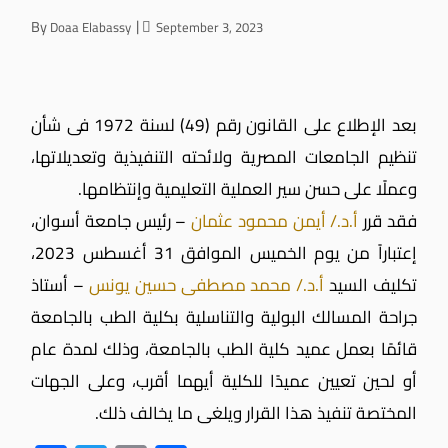
By
Doaa Elabassy
September 3, 2023
بعد الإطلاع على القانون رقم (49) لسنة 1972 فى شأن
تنظيم الجامعات المصرية ولائحته التنفيذية وتعديلاتها،
وعملًا على حسن سير العملية التعليمية وإنتظامها.
فقد قرر
أ.د./ أيمن محمود عثمان
– رئيس جامعة أسوان،
إعتباراً من يوم الخميس الموافق 31 أغسطس 2023،
تكليف السيد
أ.د./ محمد مصطفى حسين يونس
– أستاذ
جراحة المسالك البولية والتناسلية بكلية الطب بالجامعة
قائمًا بعمل عميد كلية الطب بالجامعة، وذلك لمدة عام
أو لحين تعيين عميدًا للكلية أيهما أقرب، وعلى الجهات
المختصة تنفيذ هذا القرار ويلغى ما يخالف ذلك.