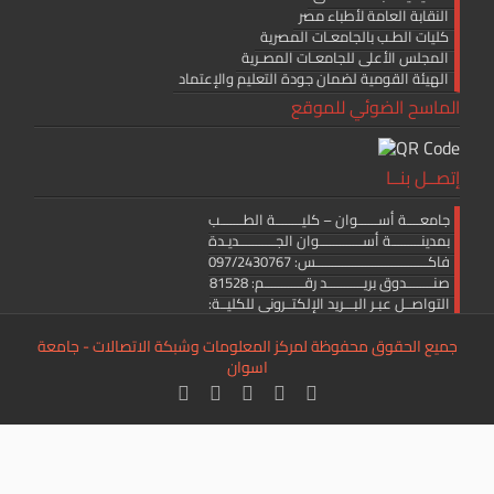
النقابة العامة لأطباء مصر
كليات الطـب بالجامعـات المصرية
المجلس الأعلى للجامعـات المصـرية
الهيئة القومية لضمان جودة التعليم والإعتماد
الماسح الضوئي للموقع
إتصــل بنــا
جامعــــة أســــــوان – كليــــــــة الطـــــــب
بمدينـــــــــة أســـــــــــــوان الجـــــــــــديـدة
فاكــــــــــــــــــــــــــــــــــس: 097/2430767
صنــــــــدوق بريـــــــــــد رقــــــــــــم: 81528
التواصــل عبـر البـــريد الإلكتــرونى للكليــة:
medicine.editor@aswu.edu.eg
جميع الحقوق محفوظة لمركز المعلومات وشبكة الاتصالات - جامعة
اسوان