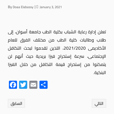
By
Doaa Elabassy
January 3, 2021
تعلن إدارة رعاية الشباب بكلية الطب جامعة أسوان، إلى
طلاب وطالبات كلية الطب من مختلف الفرق للعام
الأكاديمى 2021/2020، اللذين تقدموا لبحث التكافل
الإجتماعى، سرعة إستخراج فيزا بريدية حيث أنهم لن
يتمكنوا من إستخراج قيمة التكافل من خلال الفيزا
البنكية.
Fac
Twit
Ema
Sha
ebo
ter
il
re
ok
التالي
السابق