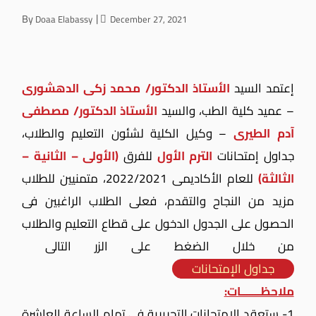
By
Doaa Elabassy
December 27, 2021
إعتمد السيد
الأستاذ الدكتور/ محمد زكى الدهشورى
– عميد كلية الطب، والسيد
الأستاذ الدكتور/ مصطفى
آدم الطيرى
– وكيل الكلية لشئون التعليم والطلاب،
جداول إمتحانات
الترم الأول
للفرق
(الأولى – الثانية –
الثالثة)
للعام الأكاديمى 2022/2021، متمنيين للطلاب
مزيد من النجاح والتقدم، فعلى الطلاب الراغبين فى
الحصول على الجدول الدخول على قطاع التعليم والطلاب
من خلال الضغط على الزر التالى
جداول الإمتحانات
ملاحظـــــــات:
1- ستعقد الإمتحانات التحريرية فى تمام الساعة العاشرة