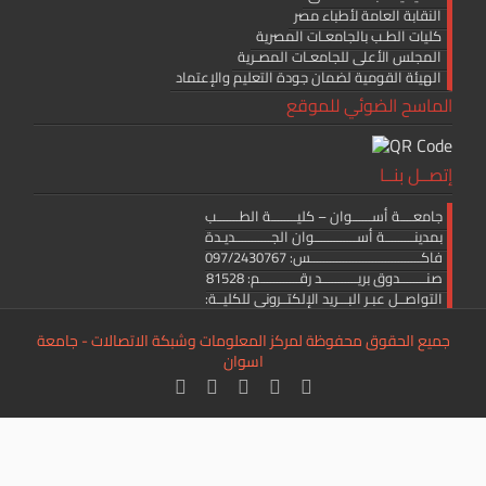
النقابة العامة لأطباء مصر
كليات الطـب بالجامعـات المصرية
المجلس الأعلى للجامعـات المصـرية
الهيئة القومية لضمان جودة التعليم والإعتماد
الماسح الضوئي للموقع
إتصــل بنــا
جامعــــة أســــــوان – كليــــــــة الطـــــــب
بمدينـــــــــة أســـــــــــــوان الجـــــــــــديـدة
فاكــــــــــــــــــــــــــــــــــس: 097/2430767
صنــــــــدوق بريـــــــــــد رقــــــــــــم: 81528
التواصــل عبـر البـــريد الإلكتــرونى للكليــة:
medicine.editor@aswu.edu.eg
جميع الحقوق محفوظة لمركز المعلومات وشبكة الاتصالات - جامعة
اسوان