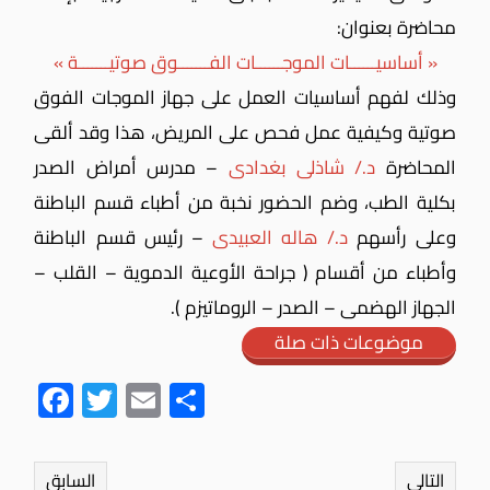
محاضرة بعنوان:
« أساسيــــــات الموجــــــات الفـــــــوق صوتيـــــــة »
وذلك لفهم أساسيات العمل على جهاز الموجات الفوق
صوتية وكيفية عمل فحص على المريض، هذا وقد ألقى
المحاضرة
د./ شاذلى بغدادى
– مدرس أمراض الصدر
بكلية الطب، وضم الحضور نخبة من أطباء قسم الباطنة
وعلى رأسهم
د./ هاله العبيدى
– رئيس قسم الباطنة
وأطباء من أقسام ( جراحة الأوعية الدموية – القلب –
الجهاز الهضمى – الصدر – الروماتيزم ).
موضوعات ذات صلة
Fac
Twit
Ema
Sha
ebo
ter
il
re
ok
التالي
السابق