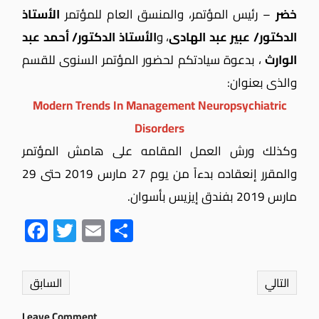
خضر
– رئيس المؤتمر، والمنسق العام للمؤتمر
الأستاذ
الدكتور/ عبير عبد الهادى
، و
الأستاذ الدكتور/ أحمد عبد
الوارث
، بدعوة سيادتكم لحضور المؤتمر السنوى للقسم
والذى بعنوان:
Modern Trends In Management Neuropsychiatric
Disorders
وكذلك ورش العمل المقامه على هامش المؤتمر
والمقرر إنعقاده بدءاً من يوم 27 مارس 2019 حتى 29
مارس 2019 بفندق إيزيس بأسوان.
Fac
Twit
Ema
Sha
ebo
ter
il
re
ok
التالي
السابق
Leave Comment