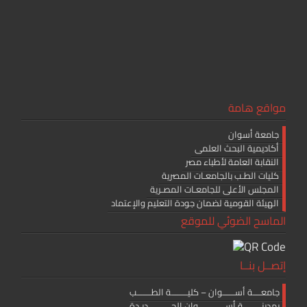
ok
مواقع هامة
جامعة أسوان
أكاديمية البحث العلمى
النقابة العامة لأطباء مصر
كليات الطـب بالجامعـات المصرية
المجلس الأعلى للجامعـات المصـرية
الهيئة القومية لضمان جودة التعليم والإعتماد
الماسح الضوئي للموقع
إتصــل بنــا
جامعــــة أســــــوان – كليــــــــة الطـــــــب
بمدينـــــــــة أســـــــــــــوان الجـــــــــــديـدة