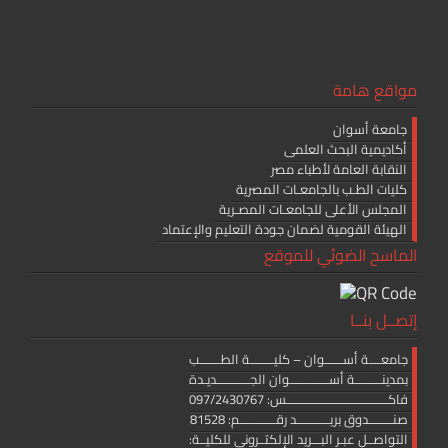
مواقع هامة
جامعة أسوان
أكاديمية البحث العلمى
النقابة العامة لأطباء مصر
كليات الطـب بالجامعـات المصرية
المجلس الأعلى للجامعـات المصـرية
الهيئة القومية لضمان جودة التعليم والإعتماد
الماسح الضوئي للموقع
إتصــل بنــا
جامعــــة أســــــوان – كليــــــــة الطـــــــب
بمدينـــــــــة أســـــــــــــوان الجـــــــــــديـدة
فاكــــــــــــــــــــــــــــــــــس: 097/2430767
صنــــــــدوق بريـــــــــــد رقــــــــــــم: 81528
التواصــل عبـر البـــريد الإلكتــرونى للكليــة: