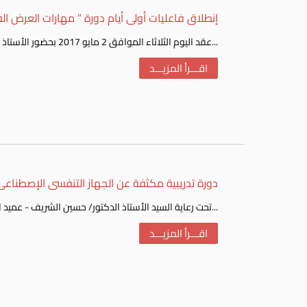
إنطلاق فاعليات أولى أيام دورة ” مهارات العرض ال
عقد اليوم الثلاثاء الموافق 2 مايو 2017 بحضور الأستاذ الدكتور/ حسين الشريف - عميد الكلية، ولفيف من السادة أعضاء هيئة...
اقـــرأ المزيـــد
دورة تدريبية مكثفة عن الجهاز التنفسى الإصطناعى
تحت رعاية السيد الأستاذ الدكتور/ حسين الشريف - عميد الكلية، قام اليوم الثلاثاء الموافق 28 مارس 2017، قسم الأمراض...
اقـــرأ المزيـــد