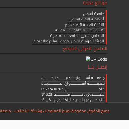
مواقع هامة
جامعة أسوان
أكاديمية البحث العلمى
النقابة العامة لأطباء مصر
كليات الطـب بالجامعـات المصرية
المجلس الأعلى للجامعـات المصـرية
الهيئة القومية لضمان جودة التعليم والإعتماد
الماسح الضوئي للموقع
إتصــل بنــا
جامعــــة أســــــوان – كليــــــــة الطـــــــب
بمدينـــــــــة أســـــــــــــوان الجـــــــــــديـدة
فاكــــــــــــــــــــــــــــــــــس: 097/2430767
صنــــــــدوق بريـــــــــــد رقــــــــــــم: 81528
التواصــل عبـر البـــريد الإلكتــرونى للكليــة:
medicine.editor@aswu.edu.eg
جميع الحقوق محفوظة لمركز المعلومات وشبكة الاتصالات - جامعة