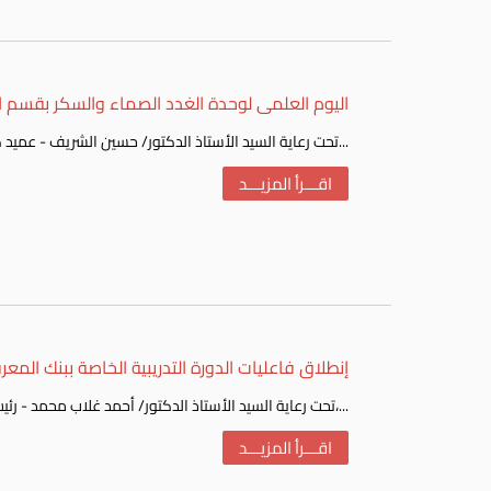
اليوم العلمى لوحدة الغدد الصماء والسكر بقسم ال
تحت رعاية السيد الأستاذ الدكتور/ حسين الشريف - عميد كلية الطب، أقيم اليوم العلمى بقسم الباطنه - وحدة الغدد...
اقـــرأ المزيـــد
إنطلاق فاعليات الدورة التدريبية الخاصة ببنك المع
تحت رعاية السيد الأستاذ الدكتور/ أحمد غلاب محمد - رئيس جامعة أسوان، إنطلقت اليوم الأحد الموافق 12 مارس 2017،...
اقـــرأ المزيـــد