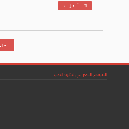
اقـــرأ المزيـــد
« ال
الموقع الجغرافي لكلية الطب