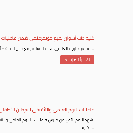
كلية طب أسوان تقيم مؤتمرعلمى ضمن فاعليات الي
بمناسبة اليوم العالمى لعدم التسامح مع ختان الأناث – أقامت كلية طب جامعة أسوان مؤتمراً علمياً بعنوان: ” مبـــــادرة أطبــــــاء...
اقـــرأ المزيـــد
فاعليات اليوم العلمى والتثقيفى لسرطان الأطفال
الكلية...