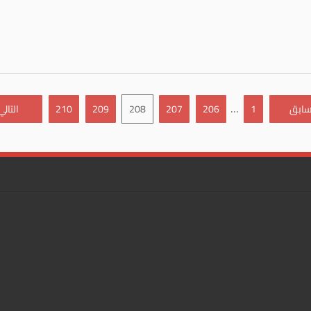
…
سابق
1
206
207
208
209
210
التالي