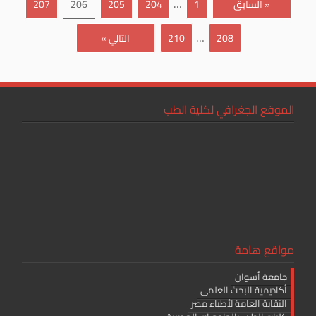
…
« السابق
1
204
205
206
207
…
208
210
التالي »
الموقع الجغرافي لكلية الطب
مواقع هامة
جامعة أسوان
أكاديمية البحث العلمى
النقابة العامة لأطباء مصر