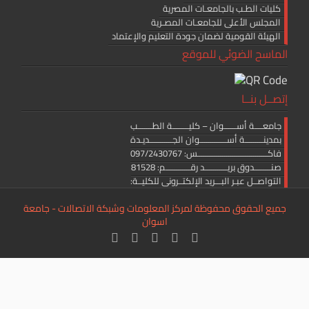
كليات الطـب بالجامعـات المصرية
المجلس الأعلى للجامعـات المصـرية
الهيئة القومية لضمان جودة التعليم والإعتماد
الماسح الضوئي للموقع
إتصــل بنــا
جامعــــة أســــــوان – كليــــــــة الطـــــــب
بمدينـــــــــة أســـــــــــــوان الجـــــــــــديـدة
فاكــــــــــــــــــــــــــــــــــس: 097/2430767
صنــــــــدوق بريـــــــــــد رقــــــــــــم: 81528
التواصــل عبـر البـــريد الإلكتــرونى للكليــة:
medicine.editor@aswu.edu.eg
جميع الحقوق محفوظة لمركز المعلومات وشبكة الاتصالات - جامعة
اسوان