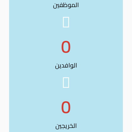
الموظفين
0
الوافدين
0
الخريجين