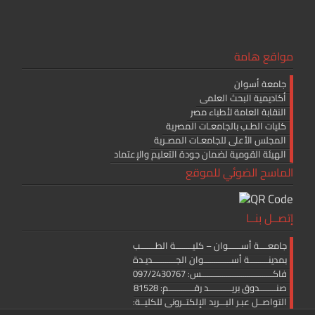
مواقع هامة
جامعة أسوان
أكاديمية البحث العلمى
النقابة العامة لأطباء مصر
كليات الطـب بالجامعـات المصرية
المجلس الأعلى للجامعـات المصـرية
الهيئة القومية لضمان جودة التعليم والإعتماد
الماسح الضوئي للموقع
إتصــل بنــا
جامعــــة أســــــوان – كليــــــــة الطـــــــب
بمدينـــــــــة أســـــــــــــوان الجـــــــــــديـدة
فاكــــــــــــــــــــــــــــــــــس: 097/2430767
صنــــــــدوق بريـــــــــــد رقــــــــــــم: 81528
التواصــل عبـر البـــريد الإلكتــرونى للكليــة: