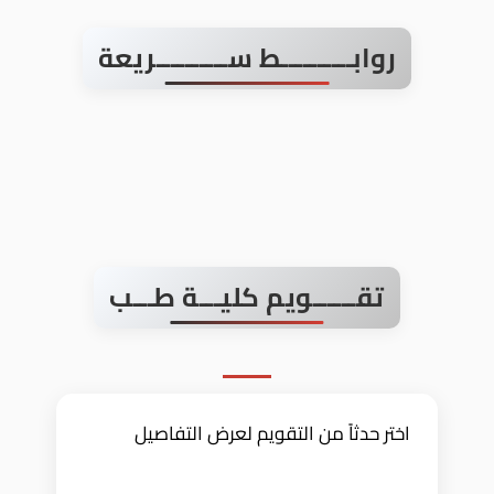
روابــــــــــط ســــــــــريعة
تقــــــويم كليـــة طـــب
اختر حدثاً من التقويم لعرض التفاصيل