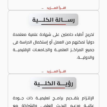
اقـــرأ المــــزيد
رســـالة الكلـــية
تخريج أطباء حاصلين على شهادة علمية معتمدة
دولياً تمكنهم من العمل أو إستكمال الدراسة فى
جميع المراكــز العلميــة والجـامعـات الإقليميـــة
والدوليـــة.
اقـــرأ المــــزيد
رؤيـــة الكلـــية
الإلتـزام بتقــديم برامــج تعليميــة ذات جــودة
عاليــة ودعـم البحـث العلمى والشراكة مع