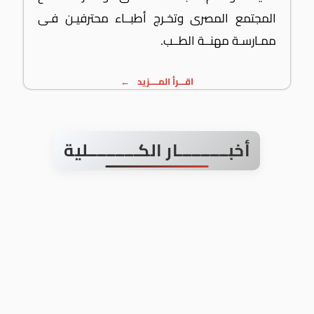
المجتمع المصرى وتخـرج أطبــاء محترفيـن فـى
ممـارسـة مهنــة الطــب.
اقـــرأ المــــزيد
أخبـــــــــــار الكـــــــــــلية