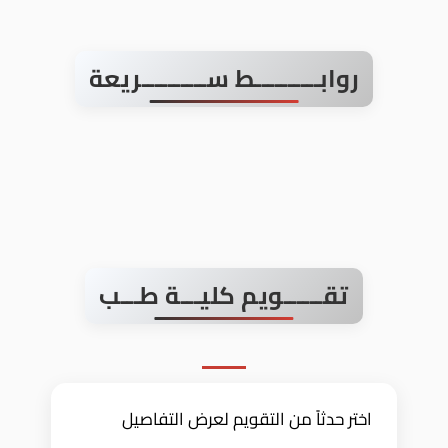
روابــــــــــط ســــــــــريعة
تقــــــويم كليـــة طـــب
اختر حدثاً من التقويم لعرض التفاصيل