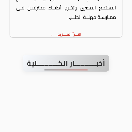
المجتمع المصرى وتخـرج أطبــاء محترفيـن فـى
ممـارسـة مهنــة الطــب.
اقـــرأ المــــزيد
أخبـــــــــــار الكـــــــــــلية