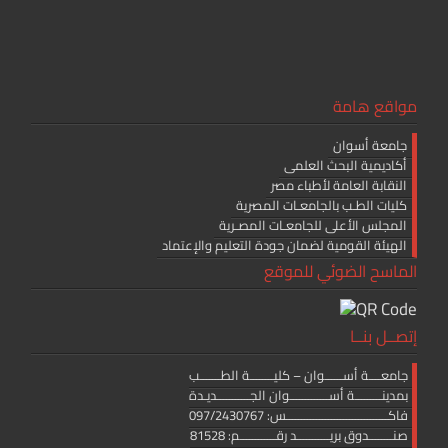
مواقع هامة
جامعة أسوان
أكاديمية البحث العلمى
النقابة العامة لأطباء مصر
كليات الطـب بالجامعـات المصرية
المجلس الأعلى للجامعـات المصـرية
الهيئة القومية لضمان جودة التعليم والإعتماد
الماسح الضوئي للموقع
إتصــل بنــا
جامعــــة أســــــوان – كليــــــــة الطـــــــب
بمدينـــــــــة أســـــــــــــوان الجـــــــــــديـدة
فاكــــــــــــــــــــــــــــــــــس: 097/2430767
صنــــــــدوق بريـــــــــــد رقــــــــــــم: 81528