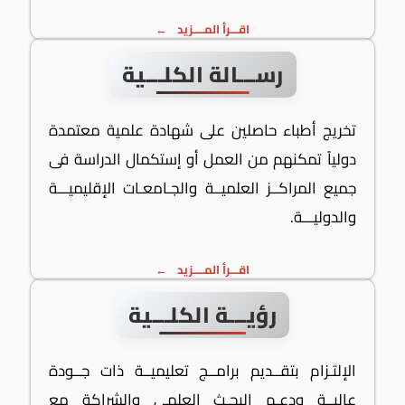
اقـــرأ المــــزيد
رســـالة الكلـــية
تخريج أطباء حاصلين على شهادة علمية معتمدة
دولياً تمكنهم من العمل أو إستكمال الدراسة فى
جميع المراكــز العلميــة والجـامعـات الإقليميـــة
والدوليـــة.
اقـــرأ المــــزيد
رؤيـــة الكلـــية
الإلتـزام بتقــديم برامــج تعليميــة ذات جــودة
عاليــة ودعـم البحـث العلمى والشراكة مع