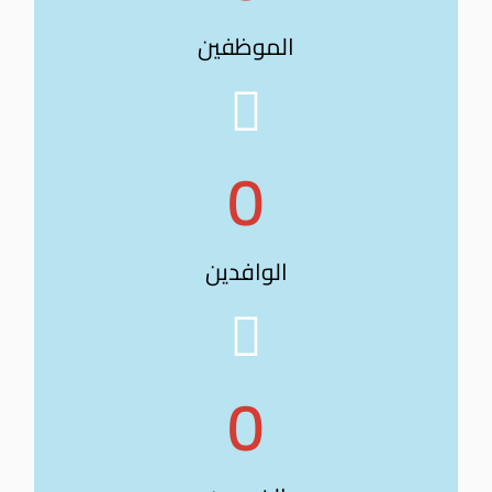
الموظفين
0
الوافدين
0