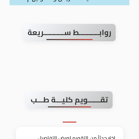
روابــــــــــط ســــــــــريعة
تقــــــويم كليـــة طـــب
اختر حدثاً من التقويم لعرض التفاصيل