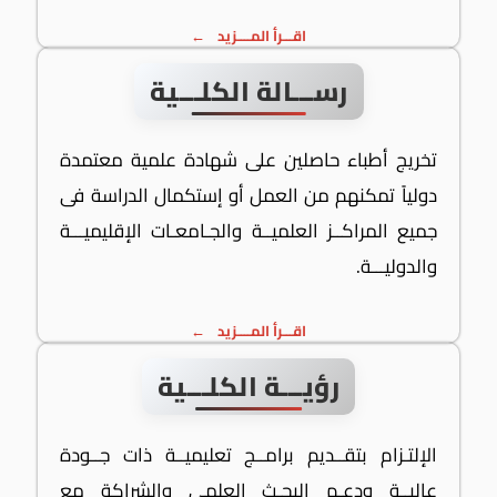
اقـــرأ المــــزيد
رســـالة الكلـــية
تخريج أطباء حاصلين على شهادة علمية معتمدة
دولياً تمكنهم من العمل أو إستكمال الدراسة فى
جميع المراكــز العلميــة والجـامعـات الإقليميـــة
والدوليـــة.
اقـــرأ المــــزيد
رؤيـــة الكلـــية
الإلتـزام بتقــديم برامــج تعليميــة ذات جــودة
عاليــة ودعـم البحـث العلمى والشراكة مع