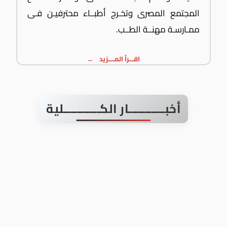
المجتمع المصرى وتخـرج أطبــاء محترفيـن فـى
ممـارسـة مهنــة الطــب.
اقـــرأ المــــزيد
أخبـــــــــــار الكـــــــــــلية