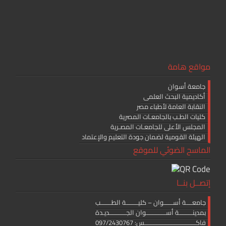
مواقع هامة
جامعة أسوان
أكاديمية البحث العلمى
النقابة العامة لأطباء مصر
كليات الطـب بالجامعـات المصرية
المجلس الأعلى للجامعـات المصـرية
الهيئة القومية لضمان جودة التعليم والإعتماد
الماسح الضوئي للموقع
إتصــل بنــا
جامعــــة أســــــوان – كليــــــــة الطـــــــب
بمدينـــــــــة أســـــــــــــوان الجـــــــــــديـدة
فاكــــــــــــــــــــــــــــــــــس: 097/2430767