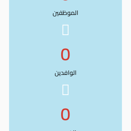
الموظفين
0
الوافدين
0