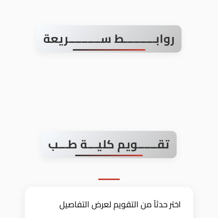
روابــــــــــط ســــــــــريعة
تقــــــويم كليـــة طـــب
اختر حدثاً من التقويم لعرض التفاصيل