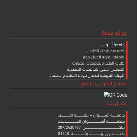
مواقع هامة
جامعة أسوان
أكاديمية البحث العلمى
النقابة العامة لأطباء مصر
كليات الطـب بالجامعـات المصرية
المجلس الأعلى للجامعـات المصـرية
الهيئة القومية لضمان جودة التعليم والإعتماد
الماسح الضوئي للموقع
إتصــل بنــا
جامعــــة أســــــوان – كليــــــــة الطـــــــب
بمدينـــــــــة أســـــــــــــوان الجـــــــــــديـدة
فاكــــــــــــــــــــــــــــــــــس: 097/2430767
صنــــــــدوق بريـــــــــــد رقــــــــــــم: 81528