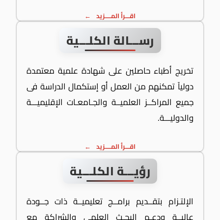
اقـــرأ المــــزيد
رســـالة الكلـــية
تخريج أطباء حاصلين على شهادة علمية معتمدة
دولياً تمكنهم من العمل أو إستكمال الدراسة فى
جميع المراكــز العلميــة والجـامعـات الإقليميـــة
والدوليـــة.
اقـــرأ المــــزيد
رؤيـــة الكلـــية
الإلتـزام بتقــديم برامــج تعليميــة ذات جــودة
عاليــة ودعـم البحـث العلمى والشراكة مع