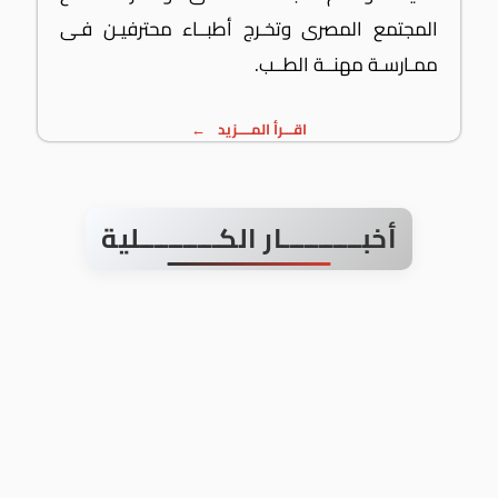
المجتمع المصرى وتخـرج أطبــاء محترفيـن فـى
ممـارسـة مهنــة الطــب.
اقـــرأ المــــزيد
أخبـــــــــــار الكـــــــــــلية